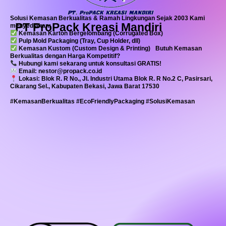
Solusi Kemasan Berkualitas & Ramah Lingkungan Sejak 2003 Kami
PT ProPack Kreasi Mandiri
menyediakan:
Kemasan Karton Bergelombang (Corrugated Box)
Pulp Mold Packaging (Tray, Cup Holder, dll)
Kemasan Kustom (Custom Design & Printing) Butuh Kemasan
Berkualitas dengan Harga Kompetitif?
Hubungi kami sekarang untuk konsultasi GRATIS!
Email: nestor@propack.co.id
Lokasi: Blok R. R No., Jl. Industri Utama Blok R. R No.2 C, Pasirsari,
Cikarang Sel., Kabupaten Bekasi, Jawa Barat 17530
#KemasanBerkualitas #EcoFriendlyPackaging #SolusiKemasan